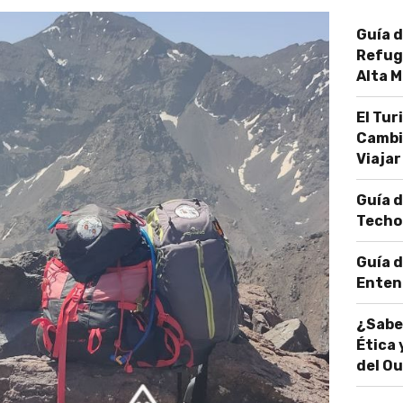
Guía d
Refugi
Alta 
El Tu
Cambi
Viajar
Guía d
Techo 
Guía d
Entend
¿Sabe
Ética 
del O