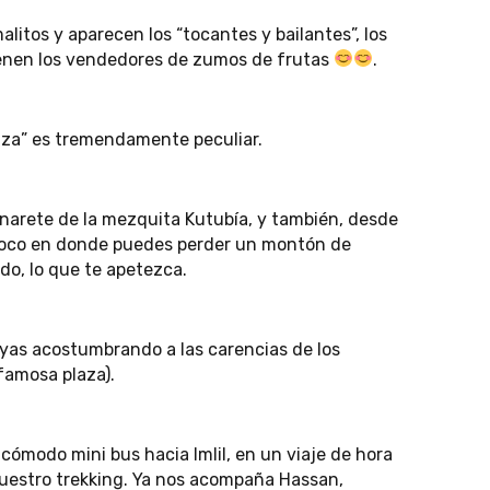
malitos y aparecen los “tocantes y bailantes”, los
enen los vendedores de zumos de frutas
.
laza” es tremendamente peculiar.
inarete de la mezquita Kutubía, y también, desde
 zoco en donde puedes perder un montón de
o, lo que te apetezca.
vayas acostumbrando a las carencias de los
 famosa plaza).
 cómodo mini bus hacia Imlil, en un viaje de hora
uestro trekking. Ya nos acompaña Hassan,