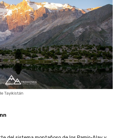
e Tayikistán
ann
te del sistema montañoso de los Pamir-Alay y