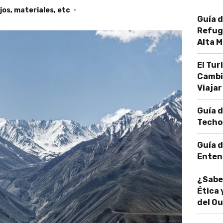
os, materiales, etc
Guía d
Refugi
Alta 
El Tu
Cambi
Viajar
Guía d
Techo 
Guía d
Entend
¿Sabe
Ética 
del O