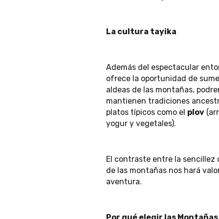
La cultura tayika
Además del espectacular entor
ofrece la oportunidad de sumerg
aldeas de las montañas, podr
mantienen tradiciones ancestra
platos típicos como el
plov
(arr
yogur y vegetales).
El contraste entre la sencille
de las montañas nos hará val
aventura.
Por qué elegir las Montaña