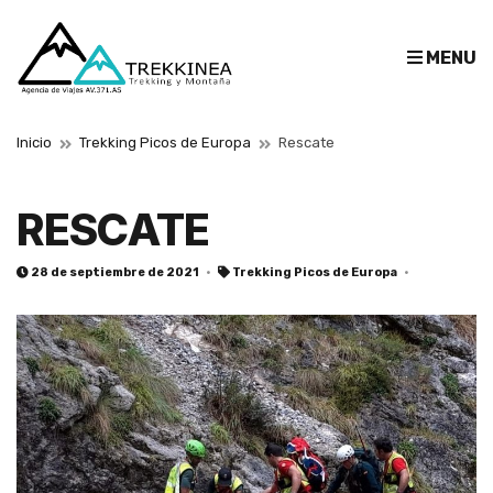
E
MENU
x
p
a
Inicio
Trekking Picos de Europa
Rescate
n
d
s
RESCATE
e
a
28 de septiembre de 2021
Trekking Picos de Europa
r
c
h
f
o
r
m