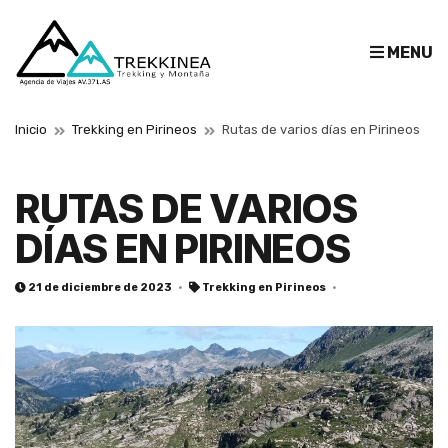
E
MENU
x
p
a
Inicio
Trekking en Pirineos
Rutas de varios días en Pirineos
n
d
s
RUTAS DE VARIOS
e
DÍAS EN PIRINEOS
a
r
c
21 de diciembre de 2023
Trekking en Pirineos
h
f
o
r
m