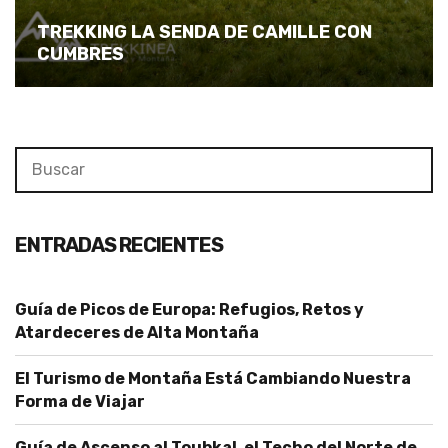
TREKKING LA SENDA DE CAMILLE CON
CUMBRES
Search
Se
for:
ENTRADAS RECIENTES
Guía de Picos de Europa: Refugios, Retos y
Atardeceres de Alta Montaña
El Turismo de Montaña Está Cambiando Nuestra
Forma de Viajar
Guía de Ascenso al Toubkal, el Techo del Norte de