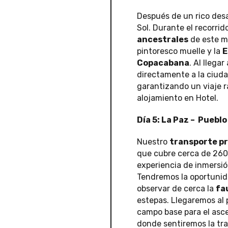
Después de un rico de
Sol. Durante el recorri
ancestrales
de este mí
pintoresco muelle y la
E
Copacabana
. Al llega
directamente a la ciud
garantizando un viaje r
alojamiento en Hotel.
Día 5: La Paz – Puebl
Nuestro
transporte p
que cubre cerca de 260 
experiencia de inmersió
Tendremos la oportunid
observar de cerca la
fa
estepas. Llegaremos al 
campo base para el asc
donde sentiremos la tra