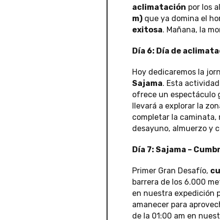
aclimatación
por los a
m)
que ya domina el hor
exitosa
. Mañana, la mo
Día 6: Día de aclimata
Hoy dedicaremos la jor
Sajama
. Esta activida
ofrece un espectáculo g
llevará a explorar la zo
completar la caminata,
desayuno, almuerzo y c
Día 7: Sajama – Cumb
Primer Gran Desafío,
cu
barrera de los 6.000 me
en nuestra expedición po
amanecer para aprovecha
de la 01:00 am en nuest