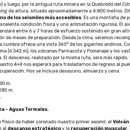
y luego, por la antigua ruta minera en la
Quebrada del Cón
king
de altura, situado aproximadamente a 4.800 metros. Dif
o de los seismiles más accesibles
. Es una montaña de p
xcelente condición física y una aclimatación rigurosa. El a
ndará entre 6 y 7 horas de esfuerzo sostenido en gran alti
ión de meses de preparación. Desde la cima, seremos reco
La cumbre ofrece una vista 360° de los gigantes andinos. C
 (6.542 m), los volcanes Parinacota y Pomerape y los vasto
 El descenso, realizado por la misma ruta, será más rápido
uestro 4×4 nos esperará para trasladarnos de regreso al pu
cuperación. Hoy se incluye desayuno, almuerzo y cena.
280 m.
.280 m.
.
ma – Aguas Termales.
o físico de haber coronado nuestro primer seismil, el
Volcán
o al
descanso estratégico
y la
recuperación muscular
.