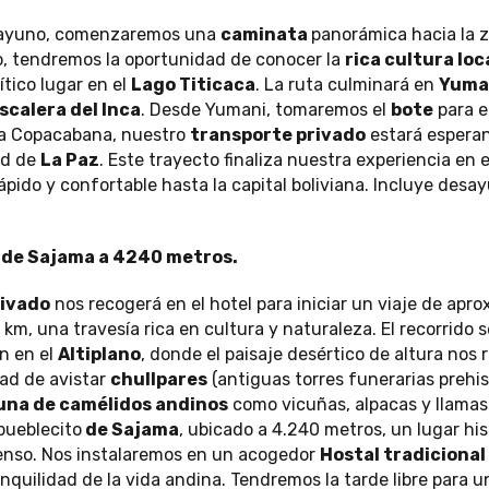
sayuno, comenzaremos una
caminata
panorámica hacia la zo
do, tendremos la oportunidad de conocer la
rica cultura loc
tico lugar en el
Lago Titicaca
. La ruta culminará en
Yuma
scalera del Inca
. Desde Yumani, tomaremos el
bote
para e
r a Copacabana, nuestro
transporte privado
estará esperan
ad de
La Paz
. Este trayecto finaliza nuestra experiencia en e
ápido y confortable hasta la capital boliviana. Incluye des
o de Sajama a 4240 metros.
rivado
nos recogerá en el hotel para iniciar un viaje de ap
km, una travesía rica en cultura y naturaleza. El recorrido 
n en el
Altiplano
, donde el paisaje desértico de altura nos r
ad de avistar
chullpares
(antiguas torres funerarias prehis
una de camélidos andinos
como vicuñas, alpacas y llamas
pueblecito
de Sajama
, ubicado a 4.240 metros, un lugar his
enso. Nos instalaremos en un acogedor
Hostal tradicional
nquilidad de la vida andina. Tendremos la tarde libre para 