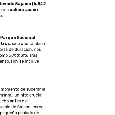
Nevado Sajama (6.542
r una
aclimatación
a.
l
Parque Nacional
etros
, sino que también
oras de duración, nos
 como
Junthuta
. Tras
anso. Hoy se incluye
el momento de superar la
msnm), un hito crucial
mucho antes del
 pueblo de Sajama cerca
al pequeño poblado de