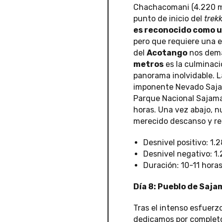
Chachacomani (4.220 m) 
punto de inicio del
trek
es reconocido como un
pero que requiere una e
del
Acotango
nos dema
metros
es la culminac
panorama inolvidable. 
imponente Nevado Sajama
Parque Nacional Sajama.
horas. Una vez abajo, n
merecido descanso y re
Desnivel positivo: 1.
Desnivel negativo: 1
Duración: 10-11 horas
Día 8: Pueblo de Saja
Tras el intenso esfuerz
dedicamos por complet