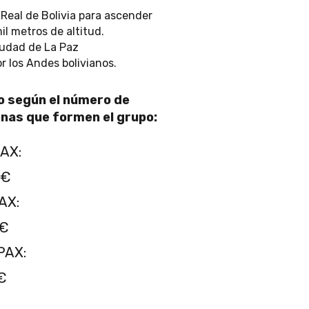
 Real de Bolivia para ascender
l metros de altitud.
ciudad de La Paz
 los Andes bolivianos.
o según el número de
nas que formen el grupo:
AX:
0€
AX:
5€
PAX:
€