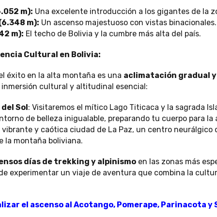
.052 m):
Una excelente introducción a los gigantes de la z
(6.348 m):
Un ascenso majestuoso con vistas binacionales.
42 m):
El techo de Bolivia y la cumbre más alta del país.
encia Cultural en Bolivia:
l éxito en la alta montaña es una
aclimatación gradual y
nmersión cultural y altitudinal esencial:
 del Sol
: Visitaremos el mítico Lago Titicaca y la sagrada Isla
torno de belleza inigualable, preparando tu cuerpo para la a
a vibrante y caótica ciudad de La Paz, un centro neurálgico 
e la montaña boliviana.
ensos días de trekking y alpinismo
en las zonas más espe
de experimentar un viaje de aventura que combina la cultur
lizar el ascenso al Acotango, Pomerape, Parinacota y