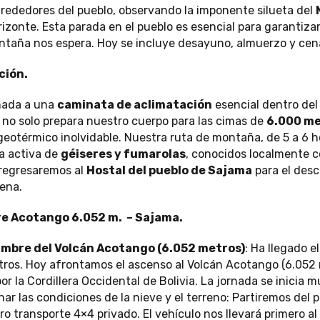
lrededores del pueblo, observando la imponente silueta del
izonte. Esta parada en el pueblo es esencial para garantiza
ntaña nos espera. Hoy se incluye desayuno, almuerzo y cen
ción.
nada a una
caminata de aclimatación
esencial dentro de
d no solo prepara nuestro cuerpo para las cimas de
6.000 m
eotérmico inolvidable. Nuestra ruta de montaña, de 5 a 6 h
na activa de
géiseres y fumarolas
, conocidos localmente
 regresaremos al
Hostal del pueblo de Sajama
para el desc
ena.
re Acotango 6.052 m. – Sajama.
mbre del Volcán Acotango (6.052 metros)
: Ha llegado 
tros. Hoy afrontamos el ascenso al Volcán Acotango (6.052 
r la Cordillera Occidental de Bolivia. La jornada se inicia 
r las condiciones de la nieve y el terreno: Partiremos del
ro transporte 4×4 privado. El vehículo nos llevará primero 