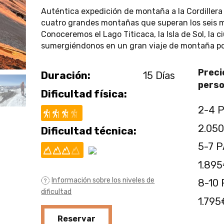
Auténtica expedición de montaña a la Cordillera
cuatro grandes montañas que superan los seis mi
Conoceremos el Lago Titicaca, la Isla de Sol, la 
sumergiéndonos en un gran viaje de montaña por
Preci
Duración:
15 Días
perso
Dificultad física:
2-4 P
2.05
Dificultad técnica:
5-7 P
1.89
Información sobre los niveles de
8-10 
dificultad
1.795
Reservar