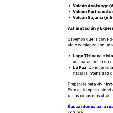
Volcán Acotango (6
Volcán Parinacota 
Volcán Sajama (6.5
Aclimatación y Experi
Sabemos que la clave de
viaje comienza con una i
Lago Titicaca e Isla
aclimatación en un en
La Paz
: Conocerás l
hacia la intensidad d
Prepárate para vivir
int
Esta es tu oportunidad 
de las cimas más altas.
Época idónea para rea
octubre.