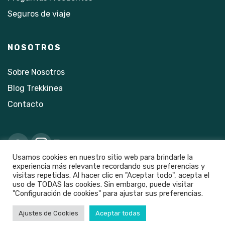
Seguros de viaje
NOSOTROS
Sobre Nosotros
Blog Trekkinea
Contacto
Usamos cookies en nuestro sitio web para brindarle la
experiencia más relevante recordando sus preferencias y
visitas repetidas. Al hacer clic en "Aceptar todo", acepta el
uso de TODAS las cookies. Sin embargo, puede visitar
"Configuración de cookies" para ajustar sus preferencias.
2021 © Trekkinea · Todos los derechos reservados
Aviso Legal
Condiciones de compra
Política de
Ajustes de Cookies
Aceptar todas
privacidad
Diseño web por Bisoul