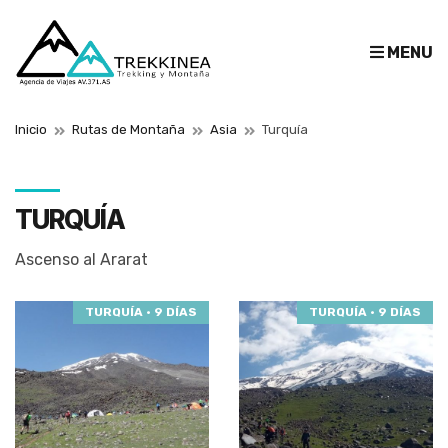
E
MENU
x
p
a
Inicio
Rutas de Montaña
Asia
Turquía
n
d
s
e
TURQUÍA
a
r
Ascenso al Ararat
c
h
TURQUÍA · 9 DÍAS
TURQUÍA · 9 DÍAS
f
o
r
m