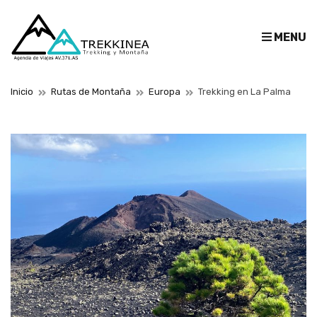
E
MENU
x
p
a
Inicio
Rutas de Montaña
Europa
Trekking en La Palma
n
d
s
e
a
r
c
h
f
o
r
m