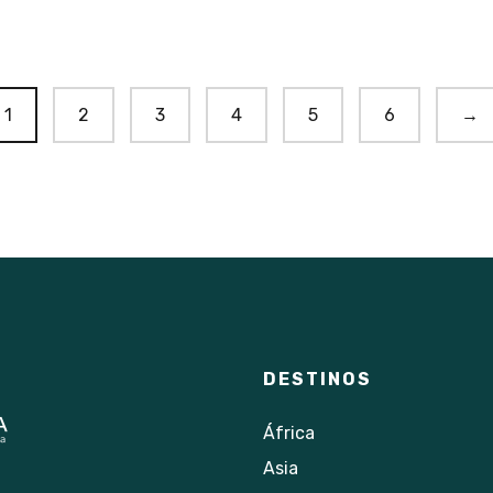
1
2
3
4
5
6
→
DESTINOS
África
Asia