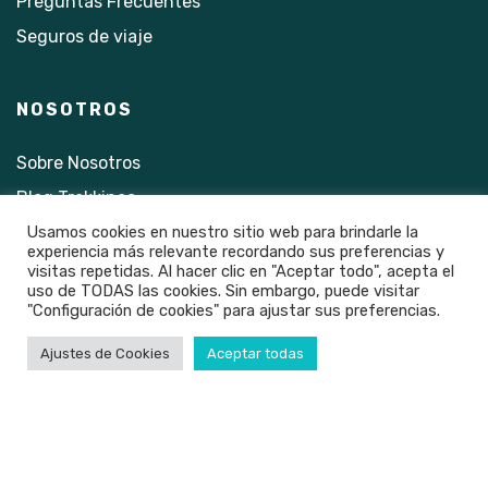
Preguntas Frecuentes
Seguros de viaje
NOSOTROS
Sobre Nosotros
Blog Trekkinea
Usamos cookies en nuestro sitio web para brindarle la
Contacto
experiencia más relevante recordando sus preferencias y
visitas repetidas. Al hacer clic en "Aceptar todo", acepta el
uso de TODAS las cookies. Sin embargo, puede visitar
"Configuración de cookies" para ajustar sus preferencias.
Ajustes de Cookies
Aceptar todas
2021 © Trekkinea · Todos los derechos reservados
Aviso Legal
Condiciones de compra
Política de
privacidad
Diseño web por Bisoul