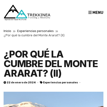
E
MENU
x
p
a
Inicio
Experiencias personales
n
¿Por qué la cumbre del Monte Ararat? (II)
d
s
¿POR QUÉ LA
e
a
CUMBRE DEL MONTE
r
c
ARARAT? (II)
h
f
22 de enero de 2024
Experiencias personales
o
r
m