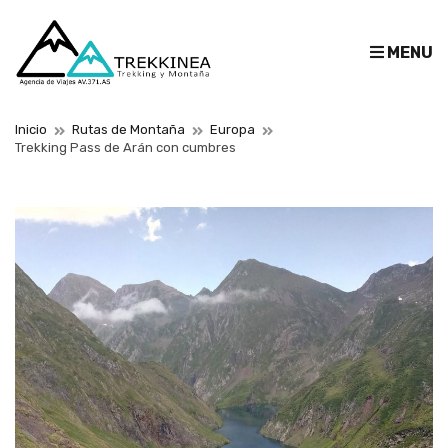
E
MENU
x
p
a
Inicio
Rutas de Montaña
Europa
n
Trekking Pass de Arán con cumbres
d
s
e
a
r
c
h
f
o
r
m