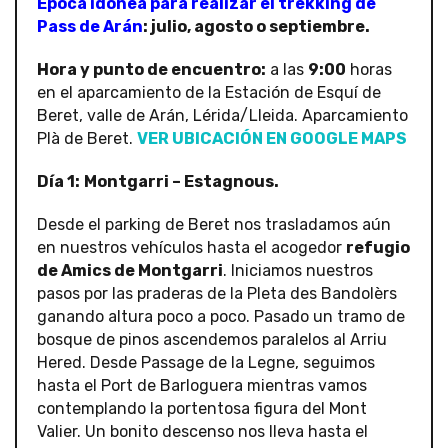
Época idónea para realizar el trekking de
Pass de Arán
: julio, agosto o septiembre.
Hora y punto de encuentro:
a las
9:00
horas
en el aparcamiento de la Estación de Esquí de
Beret, valle de Arán, Lérida/Lleida. Aparcamiento
Plà de Beret.
VER UBICACIÓN EN GOOGLE MAPS
Día 1:
Montgarri – Estagnous
.
Desde el parking de Beret nos trasladamos aún
en nuestros vehículos hasta el acogedor
refugio
de Amics de Montgarri
. Iniciamos nuestros
pasos por las praderas de la Pleta des Bandolèrs
ganando altura poco a poco. Pasado un tramo de
bosque de pinos ascendemos paralelos al Arriu
Hered. Desde Passage de la Legne, seguimos
hasta el Port de Barloguera mientras vamos
contemplando la portentosa figura del Mont
Valier. Un bonito descenso nos lleva hasta el