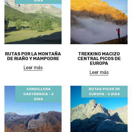
DÍAS
RUTAS POR LA MONTAÑA
TREKKING MACIZO
DE RIAÑO Y MAMPODRE
CENTRAL PICOS DE
EUROPA
Leer más
Leer más
CORDILLERA
RUTAS PICOS DE
CANTÁBRICA · 2
EUROPA · 2 DÍAS
DÍAS