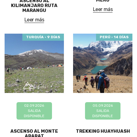
ASCENSO AL
KILIMANJARO RUTA
Leer más
MARANGU
Leer más
TURQUÍA · 9 DÍAS
PERÚ · 14 DÍAS
02.09.2026
05.09.2026
SALIDA
SALIDA
DISPONIBLE
DISPONIBLE
ASCENSO AL MONTE
TREKKING HUAYHUASH
ARARAT