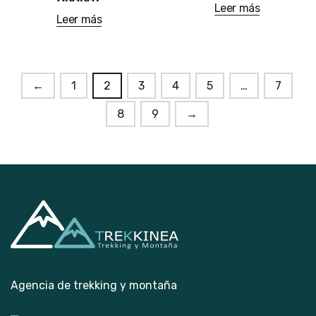
Leer más
Leer más
←
1
2
3
4
5
…
7
8
9
→
Agencia de trekking y montaña