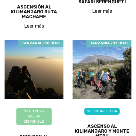
SAFARI SERENGUETI
ASCENSIÓN AL
Leer más
KILIMANJARO RUTA
MACHAME
Leer más
TANZANIA · 10 DÍAS
TANZANIA · 13 DÍAS
15.08.2026
SOLICITAR FECHA
SALIDA
DISPONIBLE
ASCENSO AL
KILIMANJARO Y MONTE
MERU