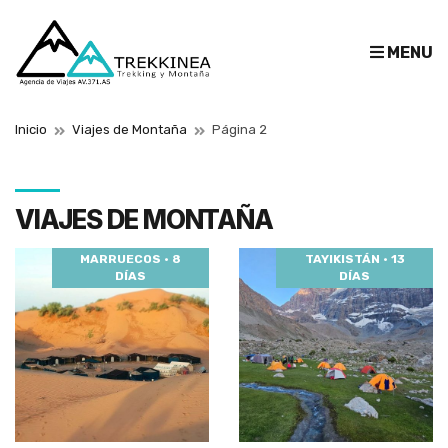
E
MENU
x
p
a
Inicio
Viajes de Montaña
Página 2
n
d
s
e
VIAJES DE MONTAÑA
a
r
MARRUECOS · 8
TAYIKISTÁN · 13
DÍAS
DÍAS
c
h
f
o
r
m