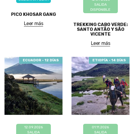
SALIDA
DISPONIBLE
PICO KHOSAR GANG
Leer más
TREKKING CABO VERDE:
SANTO ANTÃO Y SÃO
VICENTE
Leer más
ECUADOR · 12 DÍAS
ETIOPÍA · 14 DÍAS
12.09.2026
01.11.2026
SALIDA
SALIDA