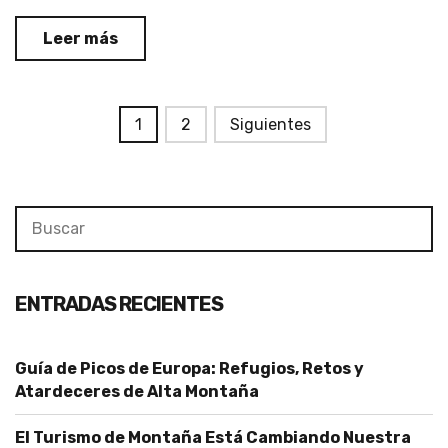
Leer más
NAVEGACIÓN
1
2
Siguientes
DE
ENTRADAS
Search
Se
for:
ENTRADAS RECIENTES
Guía de Picos de Europa: Refugios, Retos y
Atardeceres de Alta Montaña
El Turismo de Montaña Está Cambiando Nuestra