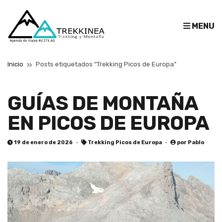
E
MENU
x
p
a
Inicio
Posts etiquetados “Trekking Picos de Europa”
n
d
s
GUÍAS DE MONTAÑA
e
EN PICOS DE EUROPA
a
r
c
19 de enero de 2026
Trekking Picos de Europa
por
Pablo
h
f
o
r
m